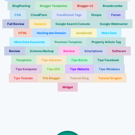
BlogPosting
Blogger Templates
Blogger v3
Breadcrumbs
CSS
CloudFlare
Conditional Tags
Disqus
Forum
Full Review
General
Google Search Console
Google Webmaster
HTML
Hosting dan Domain
JavaScript
Meta Data
Meta Data Keywords
Premium Template
Property Article Tag
Review
Schema Markup
Service
Smartphone
Software
Templates
Tips Adsense
Tips Bisnis
Tips Facebook
Tips Komputer
Tips SEO
Tips Website
Tips Windows
Tips Youtube
Trik Blogger
Tutorial Blog
Tutorial Singkat
Widget